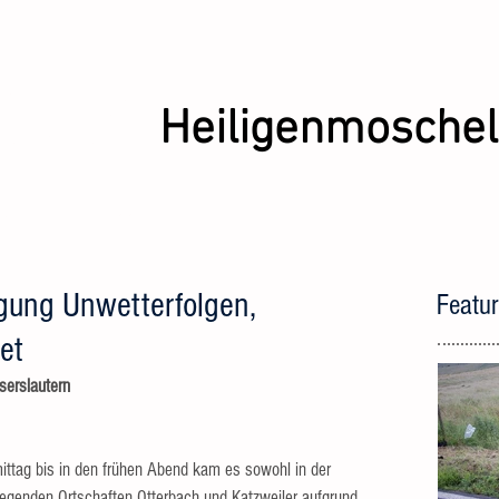
iwillige
erwehr
Heiligenmoschel
NIK
IMPRESSUM
gung Unwetterfolgen,
Featu
et
serslautern
ttag bis in den frühen Abend kam es sowohl in der 
iegenden Ortschaften Otterbach und Katzweiler aufgrund 