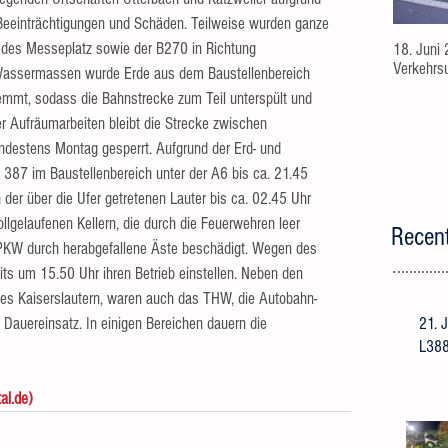
 Beeinträchtigungen und Schäden. Teilweise wurden ganze 
, des Messeplatz sowie der B270 in Richtung 
18. Juni 
Verkehrsu
assermassen wurde Erde aus dem Baustellenbereich 
emmt, sodass die Bahnstrecke zum Teil unterspült und 
 Aufräumarbeiten bleibt die Strecke zwischen 
ndestens Montag gesperrt. Aufgrund der Erd- und 
87 im Baustellenbereich unter der A6 bis ca. 21.45 
der über die Ufer getretenen Lauter bis ca. 02.45 Uhr 
llgelaufenen Kellern, die durch die Feuerwehren leer 
Recen
KW durch herabgefallene Äste beschädigt. Wegen des 
ts um 15.50 Uhr ihren Betrieb einstellen. Neben den 
es Kaiserslautern, waren auch das THW, die Autobahn- 
21. 
 Dauereinsatz. In einigen Bereichen dauern die 
L388
al.de)