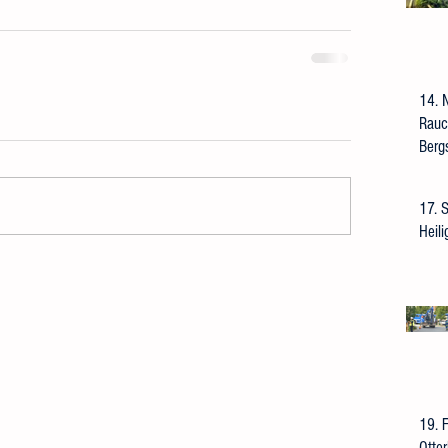
14. 
Rauc
Berg
17. 
Heil
19. 
Otte