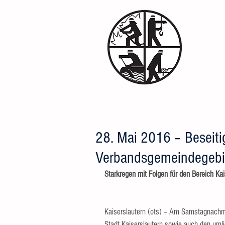
Fre
Feu
HOME
GERÄTEHAUS
TECH
28. Mai 2016 – Beseiti
Verbandsgemeindegebi
Starkregen mit Folgen für den Bereich Kai
Kaiserslautern (ots) – Am Samstagnachmi
Stadt Kaiserslautern sowie auch den uml